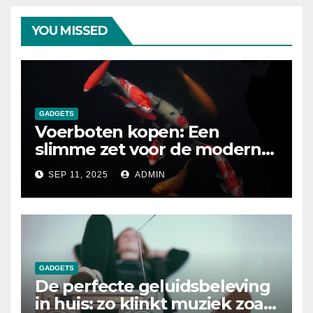
YOU MISSED
GADGETS
Voerboten kopen: Een
slimme zet voor de moderne
karpervisser
SEP 11, 2025
ADMIN
GADGETS
De perfecte geluidsbeleving
in huis: zo klinkt muziek zoals