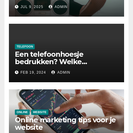
het bedoeld is
JUL 9, 2025
ADMIN
TELEFOON
Een telefoonhoesje
bedrukken? Welke
mogelijkheden zijn er
FEB 19, 2024
ADMIN
allemaal?
ONLINE
WEBSITE
Online marketing tips voor je
website