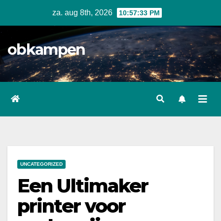
Ga
za. aug 8th, 2026
10:57:34 PM
naar
inhoud
obkampen
UNCATEGORIZED
Een Ultimaker
printer voor