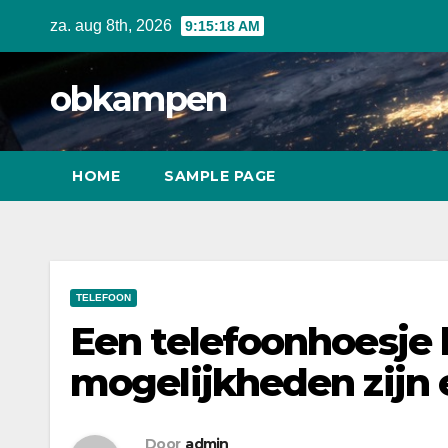
Ga
za. aug 8th, 2026
9:15:19 AM
naar
inhoud
obkampen
HOME
SAMPLE PAGE
TELEFOON
Een telefoonhoesje
mogelijkheden zijn 
Door
admin