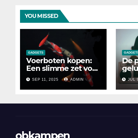
YOU MISSED
GADGETS
GADGET
Voerboten kopen:
De p
Een slimme zet voor
gelu
de moderne
huis
SEP 11, 2025
ADMIN
JUL 
karpervisser
muzi
bedo
obkampen