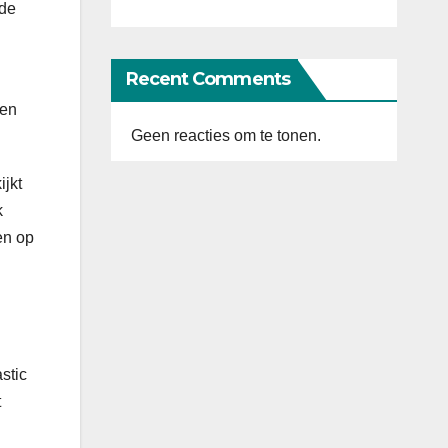
ode
Recent Comments
een
Geen reacties om te tonen.
ijkt
k
en op
stic
t