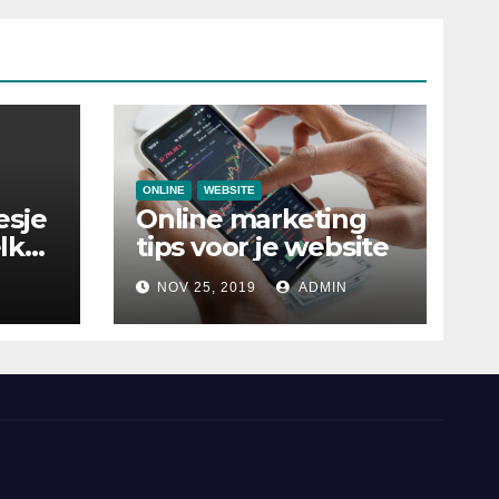
ONLINE
WEBSITE
esje
Online marketing
lke
tips voor je website
ijn
NOV 25, 2019
ADMIN