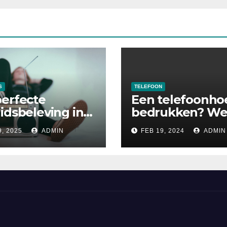
S
TELEFOON
erfecte
Een telefoonho
idsbeleving in
bedrukken? We
: zo klinkt
mogelijkheden z
9, 2025
ADMIN
FEB 19, 2024
ADMIN
ek zoals het
er allemaal?
eld is