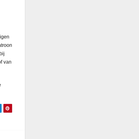
eigen
atroon
bij
of van
e
.