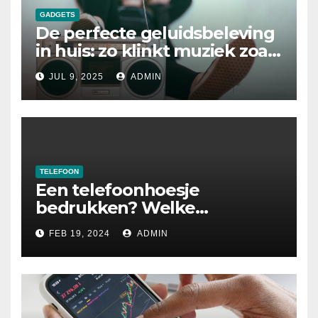
GADGETS
De perfecte geluidsbeleving
in huis: zo klinkt muziek zoals
het bedoeld is
JUL 9, 2025
ADMIN
TELEFOON
Een telefoonhoesje
bedrukken? Welke
mogelijkheden zijn er
FEB 19, 2024
ADMIN
allemaal?