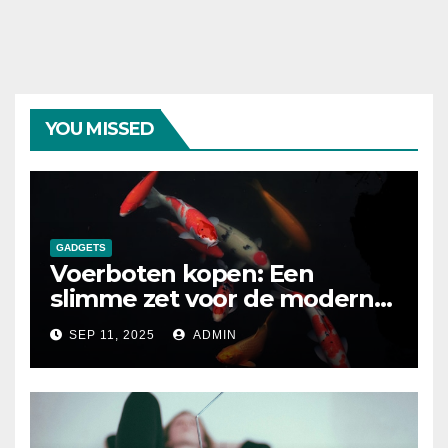
YOU MISSED
GADGETS
Voerboten kopen: Een
slimme zet voor de moderne
karpervisser
SEP 11, 2025
ADMIN