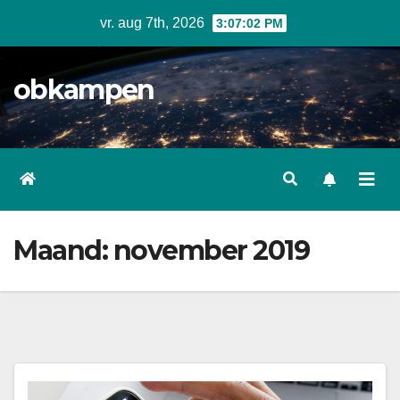
Ga
vr. aug 7th, 2026
3:07:03 PM
naar
inhoud
obkampen
Maand:
november 2019