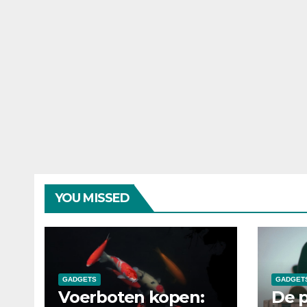
YOU MISSED
GADGETS
GADGET
Voerboten kopen:
De p