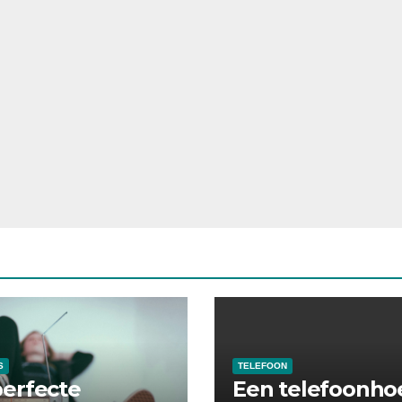
S
TELEFOON
erfecte
Een telefoonho